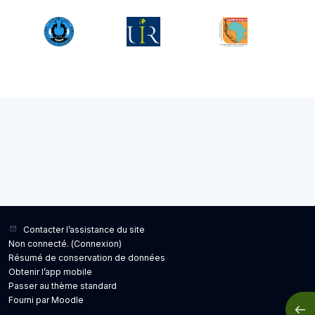
Contacter l’assistance du site
Non connecté. (
Connexion
)
Résumé de conservation de données
Obtenir l’app mobile
Passer au thème standard
Fourni par
Moodle
Ouvr